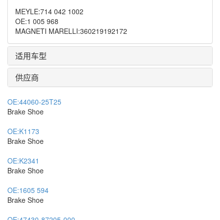
MEYLE
:
714 042 1002
OE
:
1 005 968
MAGNETI MARELLI
:
360219192172
适用车型
供应商
OE:
44060-25T25
Brake Shoe
OE:
K1173
Brake Shoe
OE:
K2341
Brake Shoe
OE:
1605 594
Brake Shoe
OE:
47430-87205-000