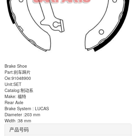
Brake Shoe
Part:刹车蹄片
Oe:91048900
Unit:SET
Catalog:制动系
Make: 福特
Rear Axle
Brake System : LUCAS
Diameter :203 mm
Width :38 mm
产品号码