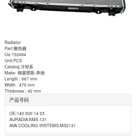
Radiator
Part:散热器
Oe:732494
Unit:PCS
Catalog:冷却系
Make: 梅塞德斯-奔驰
Length : 667 mm
Width : 470 mm
Thickness : 42 mm
产品号码
OE
:
140 500 14 03
AURADIA
:
KMS 131
AVA COOLING SYSTEMS
:
MS2131