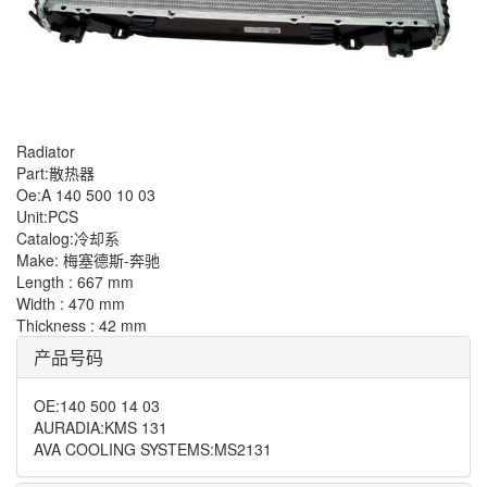
Radiator
Part:散热器
Oe:A 140 500 10 03
Unit:PCS
Catalog:冷却系
Make: 梅塞德斯-奔驰
Length : 667 mm
Width : 470 mm
Thickness : 42 mm
产品号码
OE
:
140 500 14 03
AURADIA
:
KMS 131
AVA COOLING SYSTEMS
:
MS2131