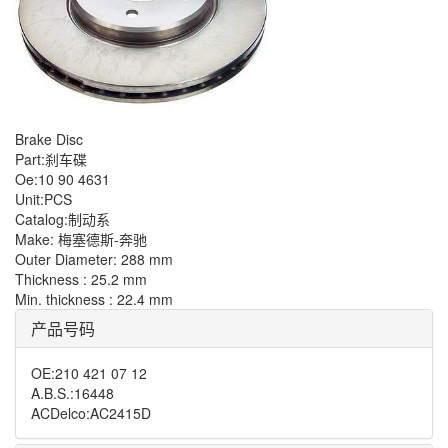
Brake Disc
Part:刹车碟
Oe:10 90 4631
Unit:PCS
Catalog:制动系
Make: 梅塞德斯-奔驰
Outer Diameter: 288 mm
Thickness : 25.2 mm
Min. thickness : 22.4 mm
产品号码
OE
:
210 421 07 12
A.B.S.
:
16448
ACDelco
:
AC2415D