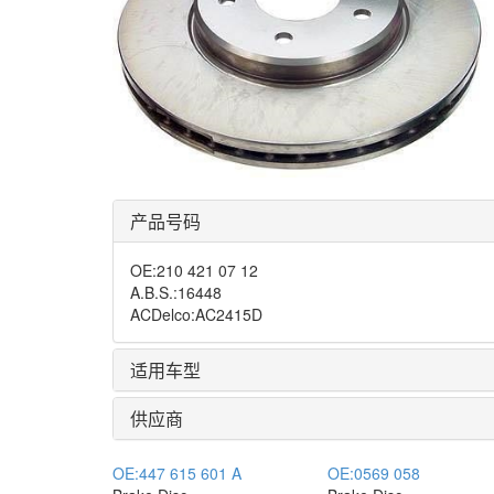
产品号码
OE
:
210 421 07 12
A.B.S.
:
16448
ACDelco
:
AC2415D
适用车型
供应商
OE:
447 615 601 A
OE:
0569 058