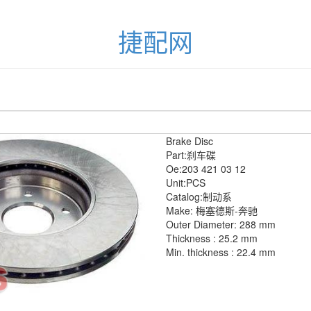
捷配网
Brake Disc
Part:刹车碟
Oe:203 421 03 12
Unit:PCS
Catalog:制动系
Make: 梅塞德斯-奔驰
Outer Diameter: 288 mm
Thickness : 25.2 mm
Min. thickness : 22.4 mm