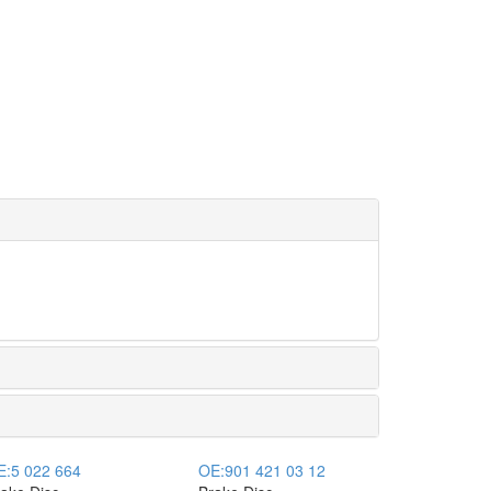
E:
5 022 664
OE:
901 421 03 12