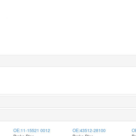
OE:
11-15521 0012
OE:
43512-28100
O