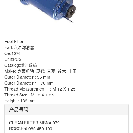
Fuel Filter
Part:汽油滤清器
Oe:4076
Unit:PCS
Catalog:燃油系统
Make: 克莱斯勒
现代
三菱
铃木
丰田
Outer Diameter : 55 mm
Outer Diameter 1 : 70 mm
Thread Measurement 1 : M 12 X 1.25
Thread Size : M 12 X 1.25
Height : 132 mm
产品号码
CLEAN FILTER
:
MBNA 979
BOSCH
:
0 986 450 109