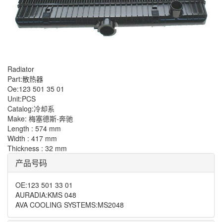
Radiator
Part:散热器
Oe:123 501 35 01
Unit:PCS
Catalog:冷却系
Make: 梅塞德斯-奔驰
Length : 574 mm
Width : 417 mm
Thickness : 32 mm
产品号码
OE
:
123 501 33 01
AURADIA
:
KMS 048
AVA COOLING SYSTEMS
:
MS2048