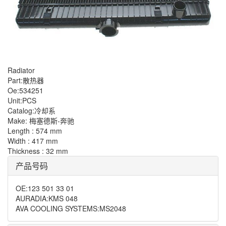
Radiator
Part:散热器
Oe:534251
Unit:PCS
Catalog:冷却系
Make: 梅塞德斯-奔驰
Length : 574 mm
Width : 417 mm
Thickness : 32 mm
产品号码
OE
:
123 501 33 01
AURADIA
:
KMS 048
AVA COOLING SYSTEMS
:
MS2048