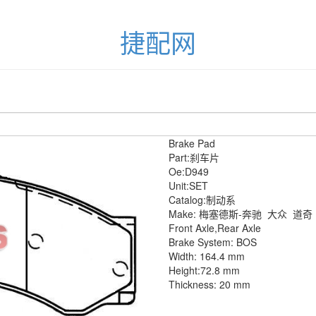
捷配网
Brake Pad
Part:刹车片
Oe:D949
Unit:SET
Catalog:制动系
Make: 梅塞德斯-奔驰
大众
道奇
Front Axle,Rear Axle
Brake System: BOS
Width: 164.4 mm
Height:72.8 mm
Thickness: 20 mm