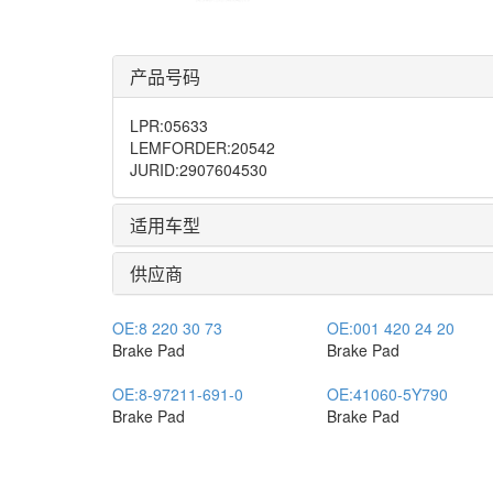
产品号码
LPR
:
05633
LEMFORDER
:
20542
JURID
:
2907604530
适用车型
供应商
OE:
8 220 30 73
OE:
001 420 24 20
Brake Pad
Brake Pad
OE:
8-97211-691-0
OE:
41060-5Y790
Brake Pad
Brake Pad