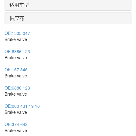
适用车型
供应商
OE:
1505 047
Brake valve
OE:
6886 123
Brake valve
OE:
167 846
Brake valve
OE:
6886 123
Brake valve
OE:
000 431 19 16
Brake valve
OE:
374 642
Brake valve