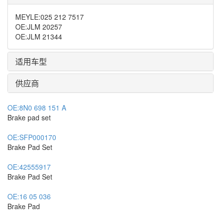
MEYLE
:
025 212 7517
OE
:
JLM 20257
OE
:
JLM 21344
适用车型
供应商
OE:
8N0 698 151 A
Brake pad set
OE:
SFP000170
Brake Pad Set
OE:
42555917
Brake Pad Set
OE:
16 05 036
Brake Pad