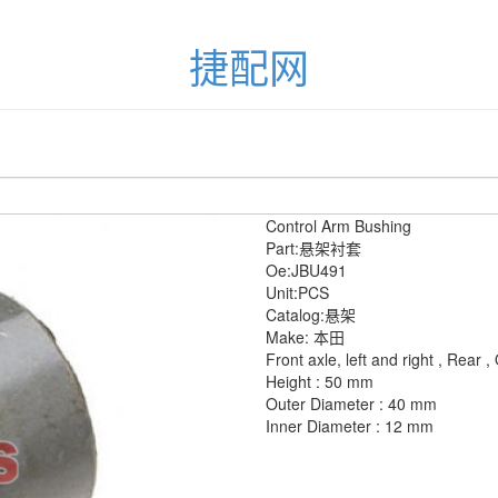
捷配网
Control Arm Bushing
Part:悬架衬套
Oe:JBU491
Unit:PCS
Catalog:悬架
Make: 本田
Front axle, left and right , Rear ,
Height : 50 mm
Outer Diameter : 40 mm
Inner Diameter : 12 mm